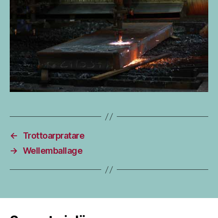
←
Trottoarpratare
→
Wellemballage