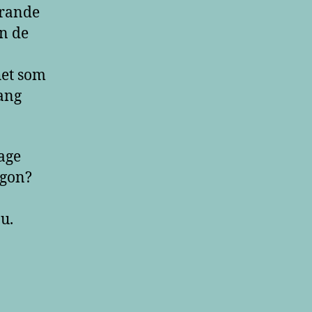
trande
an de
het som
ang
age
ågon?
u.