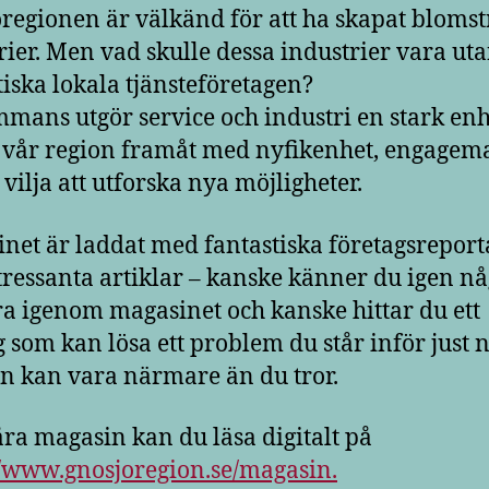
regionen är välkänd för att ha skapat bloms
rier. Men vad skulle dessa industrier vara ut
tiska lokala tjänsteföretagen?
mmans utgör service och industri en stark en
 vår region framåt med nyfikenhet, engagem
 vilja att utforska nya möjligheter.
net är laddat med fantastiska företagsreport
tressanta artiklar – kanske känner du igen n
a igenom magasinet och kanske hittar du ett
g som kan lösa ett problem du står inför just n
n kan vara närmare än du tror.
åra magasin kan du läsa digitalt på
//www.gnosjoregion.se/magasin.