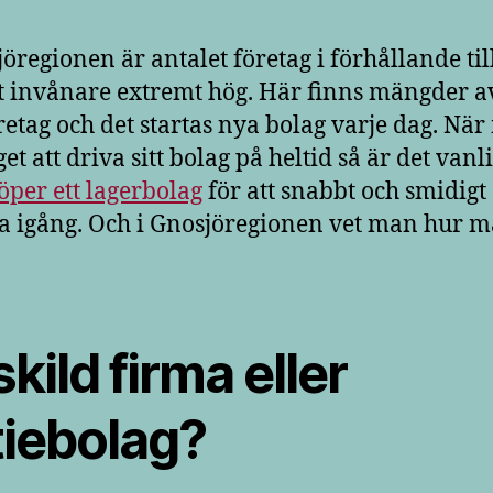
jöregionen är antalet företag i förhållande til
t invånare extremt hög. Här finns mängder a
etag och det startas nya bolag varje dag. Nä
get att driva sitt bolag på heltid så är det vanli
öper ett lagerbolag
för att snabbt och smidigt
igång. Och i Gnosjöregionen vet man hur 
kild firma eller
tiebolag?