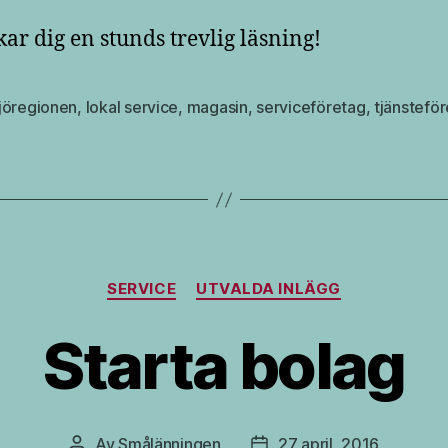
kar dig en stunds trevlig läsning!
jöregionen
,
lokal service
,
magasin
,
serviceföretag
,
tjänstefö
Kategorier
SERVICE
UTVALDA INLÄGG
Starta bolag
Av
Smålänningen
27 april, 2016
Inläggsförfattare
Inläggsdatum