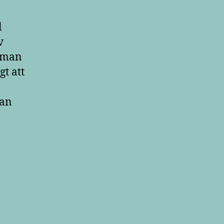
l
v
r man
gt att
man