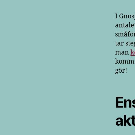
I Gnos
antale
småför
tar ste
man
k
komma 
gör!
Ens
ak