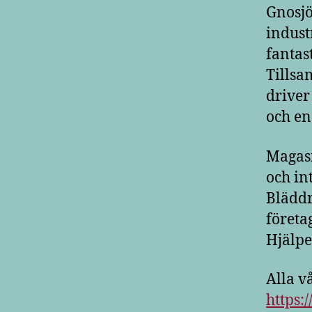
Gnosjö
indust
fantas
Tillsa
driver
och en
Magasi
och in
Bläddr
företa
Hjälpe
Alla v
https: