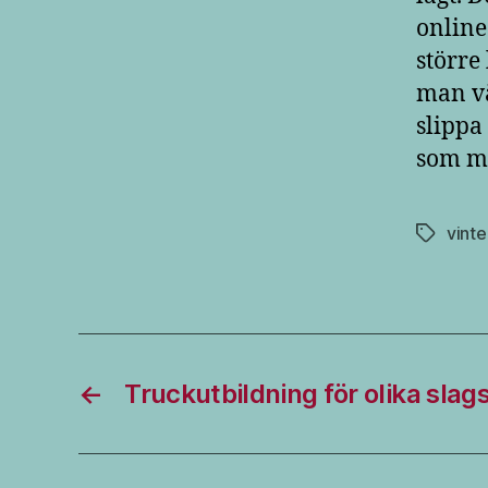
online
större
man vä
slippa
som ma
vint
Etiketter
←
Truckutbildning för olika slag