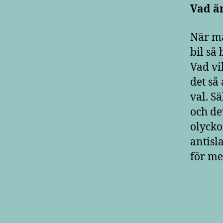
Vad är
När ma
bil så
Vad vi
det så 
val. S
och de
olycko
antisl
för me