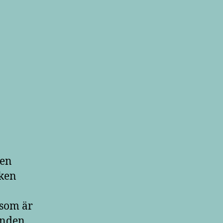
 en
cken
 som är
danden