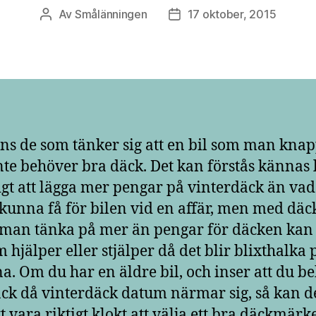
Av
Smålänningen
17 oktober, 2015
Inläggsförfattare
Inläggsdatum
nns de som tänker sig att en bil som man kna
inte behöver bra däck. Det kan förstås kännas l
gt att lägga mer pengar på vinterdäck än va
 kunna få för bilen vid en affär, men med däc
man tänka på mer än pengar för däcken kan
m hjälper eller stjälper då det blir blixthalka 
a. Om du har en äldre bil, och inser att du b
ck då vinterdäck datum närmar sig, så kan d
t vara riktigt klokt att välja ett bra däckmärke