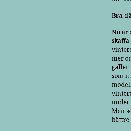
Bra dä
Nu är 
skaffa
vinter
mer om
gäller
som ma
modell
vinter
under 
Men se
bättre