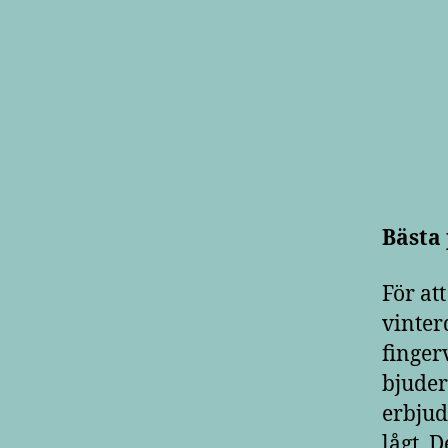
Bästa
För at
vinter
finger
bjuder
erbjud
lågt. 