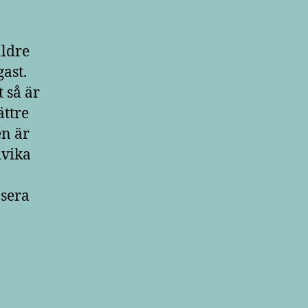
äldre
gast.
 så är
ättre
en är
dvika
sera