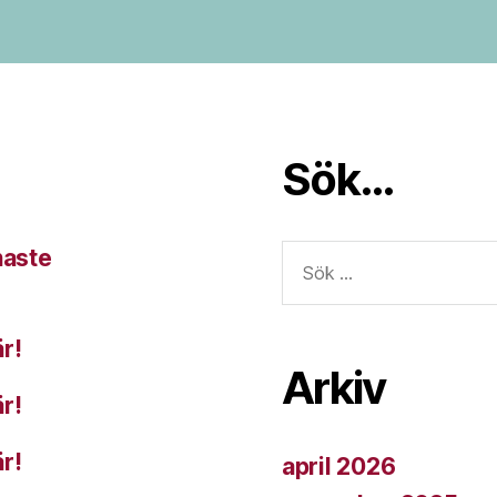
Sök…
Sök
naste
efter:
r!
Arkiv
r!
r!
april 2026