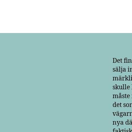
Det fi
sälja 
märkli
skulle
måste 
det so
vägarn
nya dä
faktisk