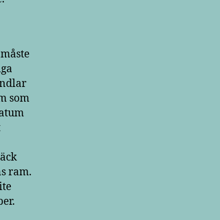
n måste
iga
andlar
um som
datum
t
däck
ns ram.
ite
per.