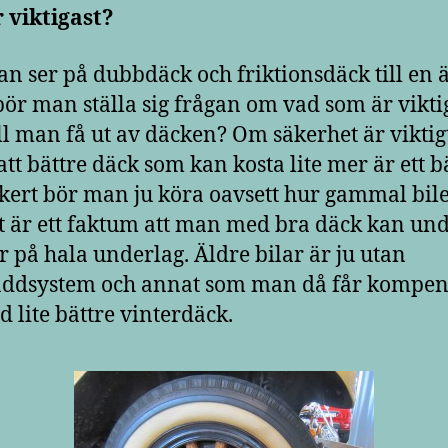
 viktigast?
n ser på dubbdäck och friktionsdäck till en 
 bör man ställa sig frågan om vad som är vikti
ll man få ut av däcken? Om säkerhet är viktigt
att bättre däck som kan kosta lite mer är ett b
äkert bör man ju köra oavsett hur gammal bil
t är ett faktum att man med bra däck kan un
r på hala underlag. Äldre bilar är ju utan
addsystem och annat som man då får kompen
d lite bättre vinterdäck.