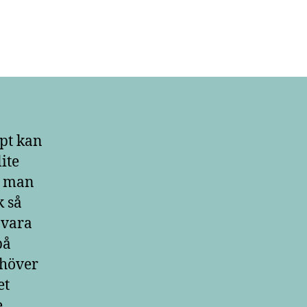
ppt kan
ite
d man
k så
 vara
på
ehöver
et
.