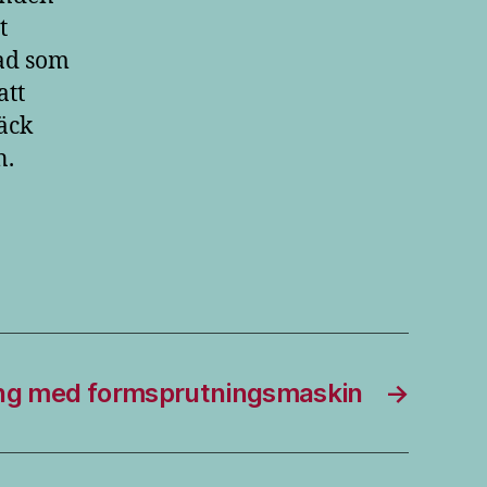
t
tad som
att
däck
n.
ng med formsprutningsmaskin
→