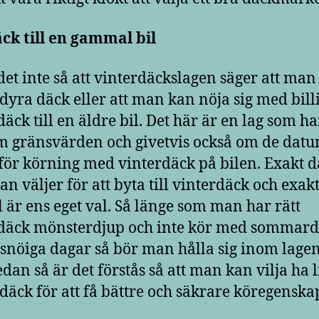
ck till en gammal bil
det inte så att vinterdäckslagen säger att ma
 dyra däck eller att man kan nöja sig med bill
däck till en äldre bil. Det här är en lag som h
 gränsvärden och givetvis också om de dat
 för körning med vinterdäck på bilen. Exakt 
n väljer för att byta till vinterdäck och exak
 är ens eget val. Så länge som man har rätt
däck mönsterdjup och inte kör med sommar
snöiga dagar så bör man hålla sig inom lage
dan så är det förstås så att man kan vilja ha l
 däck för att få bättre och säkrare köregenska