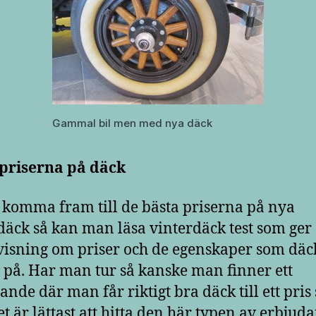
Gammal bil men med nya däck
 priserna på däck
t komma fram till de bästa priserna på nya
däck så kan man läsa vinterdäck test som ger
visning om priser och de egenskaper som dä
 på. Har man tur så kanske man finner ett
ande där man får riktigt bra däck till ett pris
Det är lättast att hitta den här typen av erbju