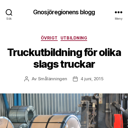
Gnosjöregionens blogg
Sök
Meny
Kategorier
ÖVRIGT
UTBILDNING
Truckutbildning för olika
slags truckar
Av
Smålänningen
4 juni, 2015
Inläggsförfattare
Inläggsdatum