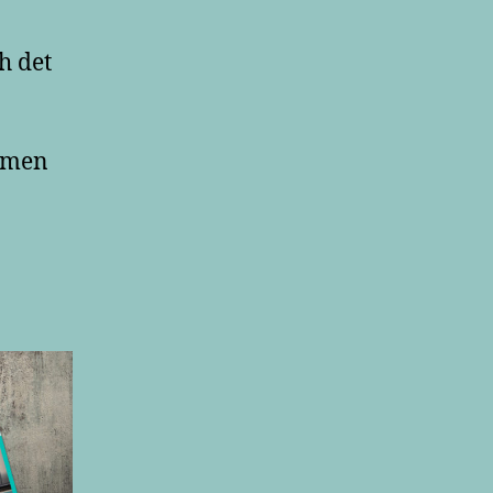
h det
a men