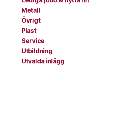
Lediga jobb & flytta hit
Metall
Övrigt
Plast
Service
Utbildning
Utvalda inlägg