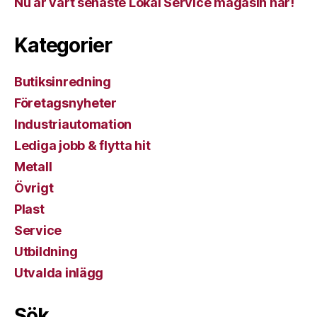
Nu är vårt senaste Lokal Service magasin här!
Kategorier
Butiksinredning
Företagsnyheter
Industriautomation
Lediga jobb & flytta hit
Metall
Övrigt
Plast
Service
Utbildning
Utvalda inlägg
Sök…