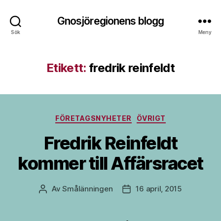
Gnosjöregionens blogg
Sök
Meny
Etikett:
fredrik reinfeldt
Kategorier
FÖRETAGSNYHETER
ÖVRIGT
Fredrik Reinfeldt
kommer till Affärsracet
Av
Smålänningen
16 april, 2015
Inläggsförfattare
Inläggsdatum