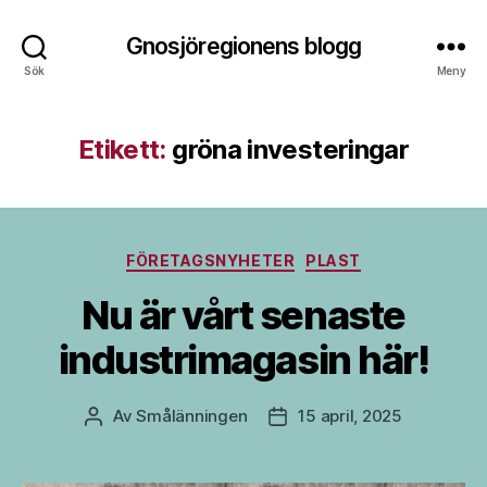
Gnosjöregionens blogg
Sök
Meny
Etikett:
gröna investeringar
Kategorier
FÖRETAGSNYHETER
PLAST
Nu är vårt senaste
industrimagasin här!
Av
Smålänningen
15 april, 2025
Inläggsförfattare
Inläggsdatum