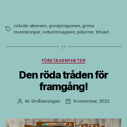
cirkulär ekonomi
,
gnosjöregionen
,
gröna
Etiketter
investeringar
,
industrimagasin
,
polymer
,
tillväxt
Kategorier
FÖRETAGSNYHETER
Den röda tråden för
framgång!
Av
Smålänningen
9 november, 2022
Inläggsförfattare
Inläggsdatum