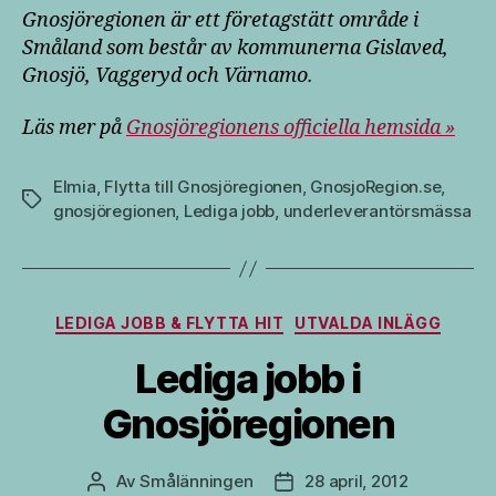
Gnosjöregionen är ett företagstätt område i
Småland som består av kommunerna Gislaved,
Gnosjö, Vaggeryd och Värnamo.
Läs mer på
Gnosjöregionens officiella hemsida »
Elmia
,
Flytta till Gnosjöregionen
,
GnosjoRegion.se
,
Etiketter
gnosjöregionen
,
Lediga jobb
,
underleverantörsmässa
Kategorier
LEDIGA JOBB & FLYTTA HIT
UTVALDA INLÄGG
Lediga jobb i
Gnosjöregionen
Av
Smålänningen
28 april, 2012
Inläggsförfattare
Inläggsdatum