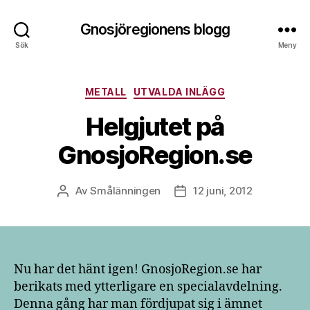
Gnosjöregionens blogg
Sök
Meny
Kategorier
METALL
UTVALDA INLÄGG
Helgjutet på
GnosjoRegion.se
Av
Smålänningen
12 juni, 2012
Inläggsförfattare
Inläggsdatum
Nu har det hänt igen! GnosjoRegion.se har
berikats med ytterligare en specialavdelning.
Denna gång har man fördjupat sig i ämnet