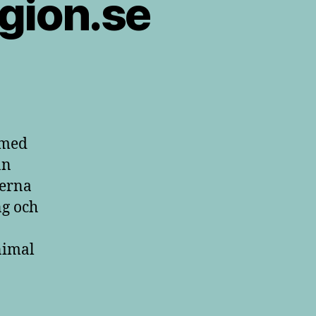
gion.se
 med
an
derna
ng och
nimal