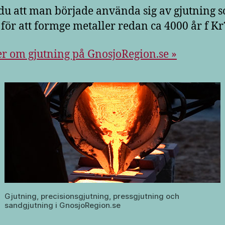
 du att man började använda sig av gjutning 
för att formge metaller redan ca 4000 år f Kr
r om gjutning på GnosjoRegion.se »
Gjutning, precisionsgjutning, pressgjutning och
sandgjutning i GnosjoRegion.se