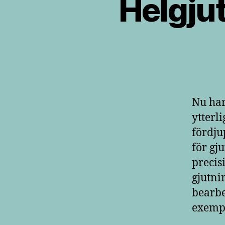
Helgju
Nu har
ytterl
fördju
för gj
precis
gjutni
bearbe
exempe