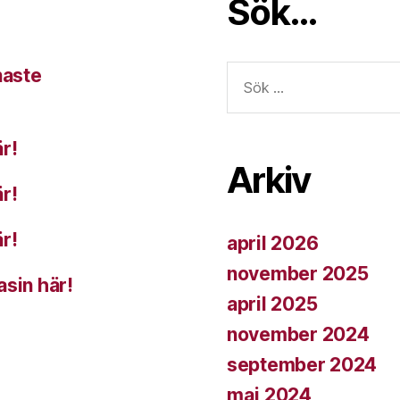
Sök…
Sök
naste
efter:
r!
Arkiv
r!
r!
april 2026
november 2025
asin här!
april 2025
november 2024
september 2024
maj 2024