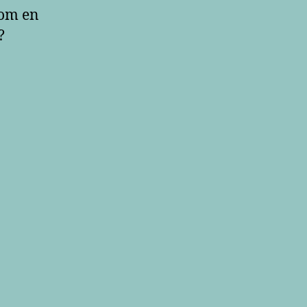
som en
?