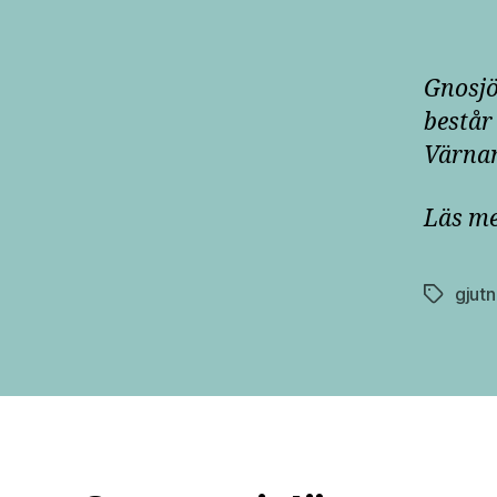
Gnosjö
består
Värna
Läs m
gjutn
Etiketter