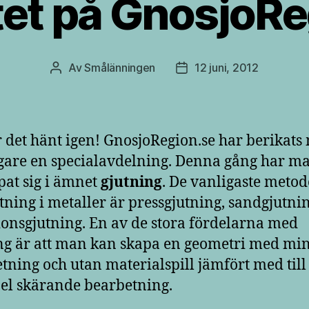
tet på GnosjoRe
Av
Smålänningen
12 juni, 2012
Inläggsförfattare
Inläggsdatum
 det hänt igen! GnosjoRegion.se har berikats
igare en specialavdelning. Denna gång har m
pat sig i ämnet
gjutning
. De vanligaste meto
utning i metaller är pressgjutning, sandgjutni
ionsgjutning. En av de stora fördelarna med
ng är att man kan skapa en geometri med mi
tning och utan materialspill jämfört med till
l skärande bearbetning.