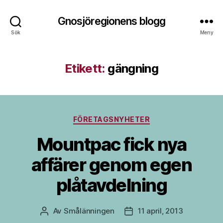
Gnosjöregionens blogg
Sök
Meny
Etikett:
gängning
Kategorier
FÖRETAGSNYHETER
Mountpac fick nya
affärer genom egen
plåtavdelning
Av
Smålänningen
11 april, 2013
Inläggsförfattare
Inläggsdatum