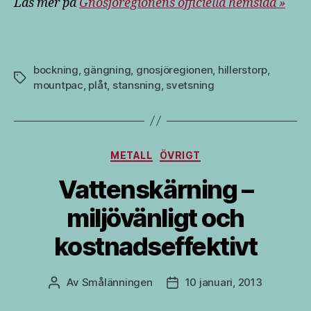
Läs mer på
Gnosjöregionens officiella hemsida »
bockning
,
gängning
,
gnosjöregionen
,
hillerstorp
,
Etiketter
mountpac
,
plåt
,
stansning
,
svetsning
Kategorier
METALL
ÖVRIGT
Vattenskärning –
miljövänligt och
kostnadseffektivt
Av
Smålänningen
10 januari, 2013
Inläggsförfattare
Inläggsdatum