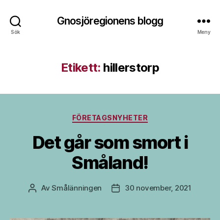
Gnosjöregionens blogg
Sök
Meny
Etikett:
hillerstorp
Kategorier
FÖRETAGSNYHETER
Det går som smort i
Småland!
Av
Smålänningen
30 november, 2021
Inläggsförfattare
Inläggsdatum