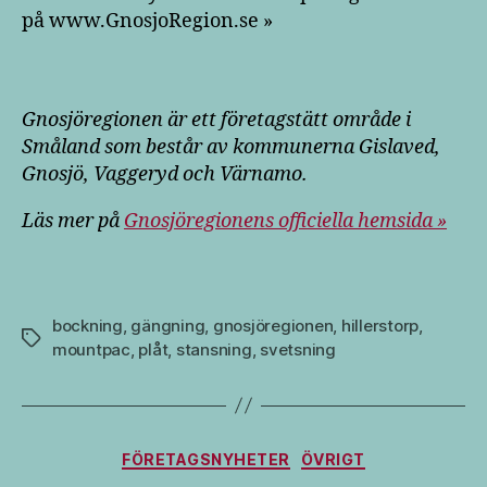
på www.GnosjoRegion.se »
Gnosjöregionen är ett företagstätt område i
Småland som består av kommunerna Gislaved,
Gnosjö, Vaggeryd och Värnamo.
Läs mer på
Gnosjöregionens officiella hemsida »
bockning
,
gängning
,
gnosjöregionen
,
hillerstorp
,
Etiketter
mountpac
,
plåt
,
stansning
,
svetsning
Kategorier
FÖRETAGSNYHETER
ÖVRIGT