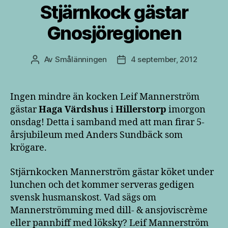
Stjärnkock gästar
Gnosjöregionen
Av
Smålänningen
4 september, 2012
Inläggsförfattare
Inläggsdatum
Ingen mindre än kocken Leif Mannerström
gästar
Haga Värdshus
i
Hillerstorp
imorgon
onsdag! Detta i samband med att man firar 5-
årsjubileum med Anders Sundbäck som
krögare.
Stjärnkocken Mannerström gästar köket under
lunchen och det kommer serveras gedigen
svensk husmanskost. Vad sägs om
Mannerströmming med dill- & ansjoviscrème
eller pannbiff med löksky? Leif Mannerström