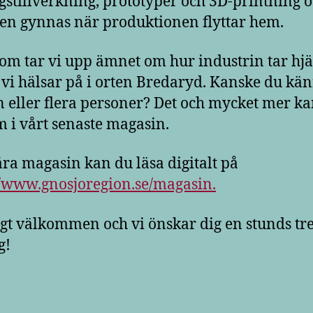
gstillverkning, prototyper och 3D-printning 
en gynnas när produktionen flyttar hem.
om tar vi upp ämnet om hur industrin tar hjä
 vi hälsar på i orten Bredaryd. Kanske du kä
n eller flera personer? Det och mycket mer k
m i vårt senaste magasin.
åra magasin kan du läsa digitalt på
//www.gnosjoregion.se/magasin.
igt välkommen och vi önskar dig en stunds tre
g!