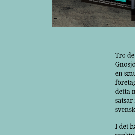
Tro det
Gnosjö
en smu
företa
detta
satsar 
svensk
I det 