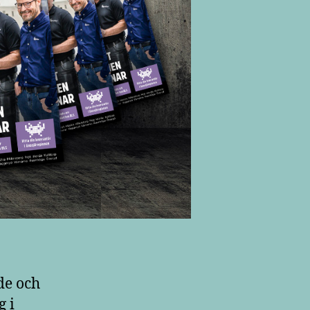
de och
g i