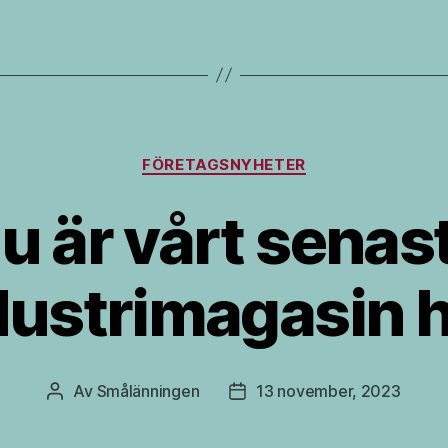
Kategorier
FÖRETAGSNYHETER
u är vårt senas
dustrimagasin h
Av
Smålänningen
13 november, 2023
Inläggsförfattare
Inläggsdatum