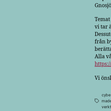
Gnosjö
Temat 
vi tar
Dessut
från b
berätt
Alla v
https:
Vi öns
cybe
made
Etiketter
verk