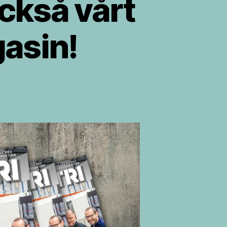
också vårt
asin!