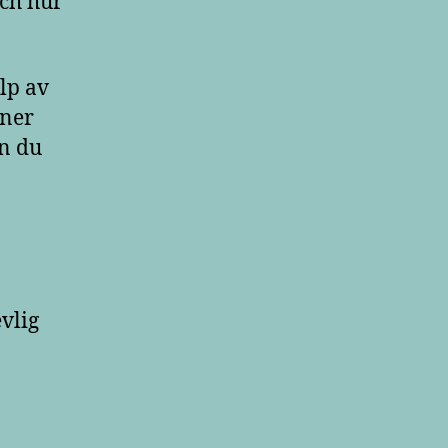
och hur
lp av
nner
an du
vlig