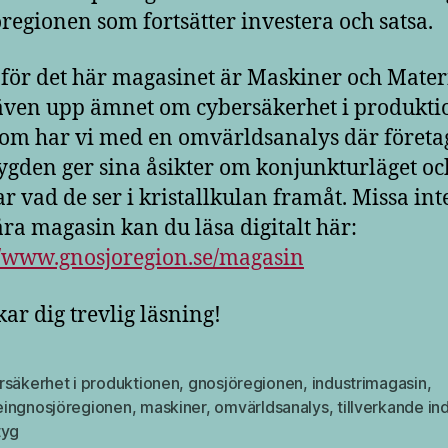
regionen som fortsätter investera och satsa.
för det här magasinet är Maskiner och Mater
 även upp ämnet om cybersäkerhet i produkti
om har vi med en omvärldsanalys där företa
ygden ger sina åsikter om konjunkturläget oc
ar vad de ser i kristallkulan framåt. Missa int
åra magasin kan du läsa digitalt här:
//www.gnosjoregion.se/magasin
kar dig trevlig läsning!
rsäkerhet i produktionen
,
gnosjöregionen
,
industrimagasin
,
ingnosjöregionen
,
maskiner
,
omvärldsanalys
,
tillverkande ind
tyg