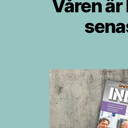
Våren är 
sena