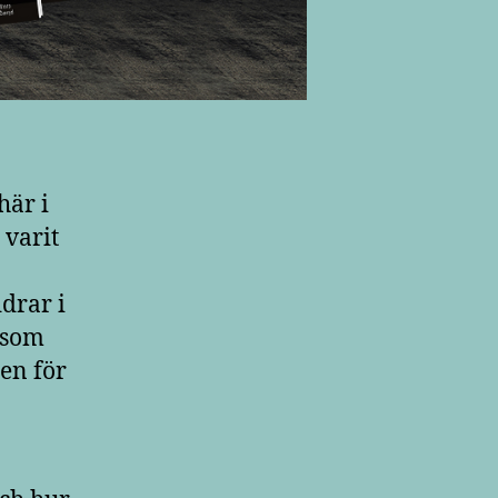
här i
 varit
ddrar i
 som
den för