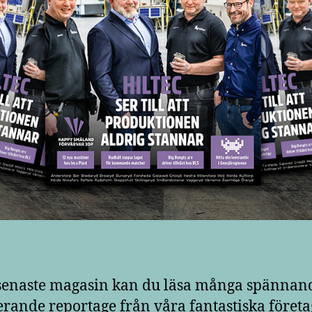
 senaste magasin kan du läsa många spännan
erande reportage från våra fantastiska företa