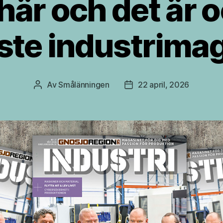
här och det är 
ste industrimag
Av
Smålänningen
22 april, 2026
Inläggsförfattare
Inläggsdatum