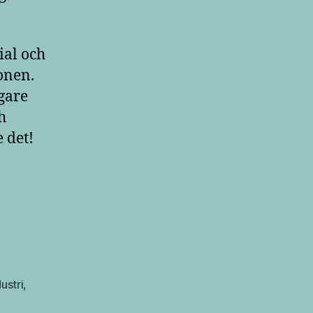
ial och
onen.
gare
h
e det!
ustri
,