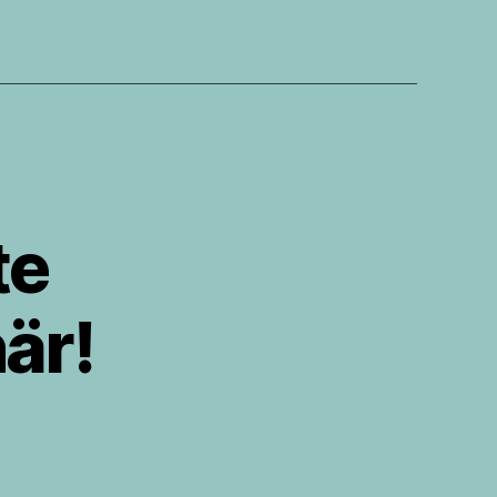
te
är!