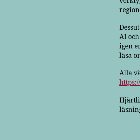
verkty
region
Dessut
AI och
igen e
läsa o
Alla v
https:
Hjärtl
läsnin