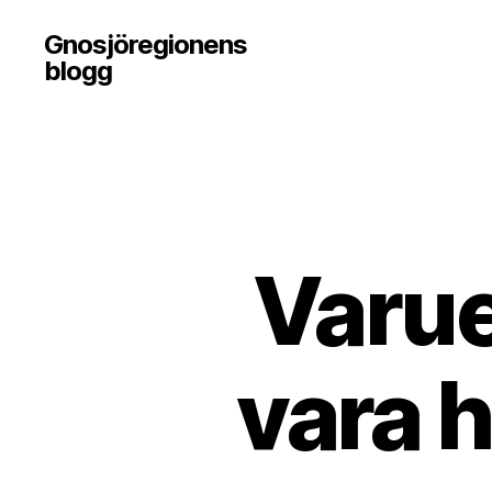
Gnosjöregionens
blogg
Varu
vara h