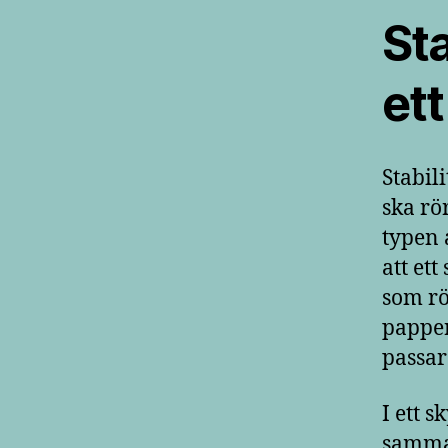
St
et
Stabili
ska rö
typen 
att ett
som rö
pappe
passar 
I ett s
samma