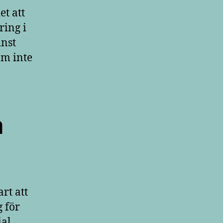
t att
ing i
inst
om inte
a
rt att
g för
ial