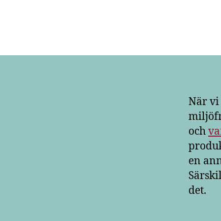
När vi
miljöfr
och
va
produk
en ann
Särskil
det.