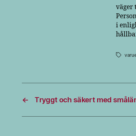
väger t
Person
i enli
hållba
varu
Etiketter
←
Tryggt och säkert med smålän