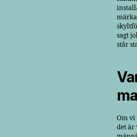
instal
märka
skyltfö
sagt j
står s
Var
ma
Om vi 
det är
männis