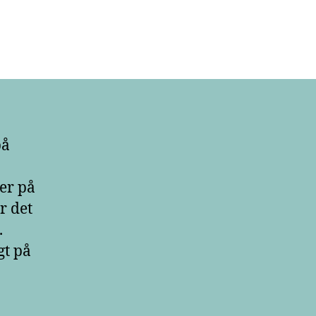
på
ser på
r det
.
gt på