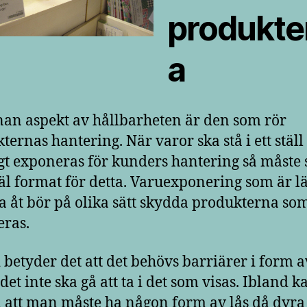
produkte
a
an aspekt av hållbarheten är den som rör
ternas hantering. När varor ska stå i ett ställ
gt exponeras för kunders hantering så måste s
äl format för detta. Varuexponering som är lät
åt bör på olika sätt skydda produkterna so
ras.
 betyder det att det behövs barriärer i form a
 det inte ska gå att ta i det som visas. Ibland k
 att man måste ha någon form av lås då dyra