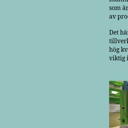
som är
av pro
Det hä
tillve
hög kva
viktig 