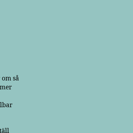
r om så
ommer
llbar
täll