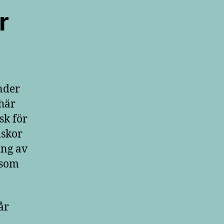
r
under
här
sk för
iskor
ing av
 som
år