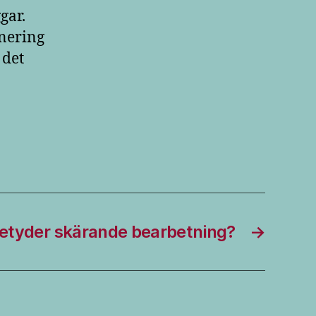
gar.
onering
 det
etyder skärande bearbetning?
→