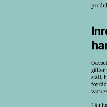
produk
Inr
ha
Oavset
gäller
ställ,
förråde
varuex
Lätt h