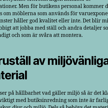
lationer. Men för butikens personal kommer de
s om möblerna som används för varuexponer
nster håller god kvalitet eller inte. Det blir m
obbigt att jobba med ställ och andra detaljer s
tadigt och som är svåra att montera.
uställ av miljövänlig
terial
ser på hållbarhet vad gäller miljö så är det kla
 viktigt med butiksinredning som inte är farli
kor, djur och miljö. Dels så behövs det mater