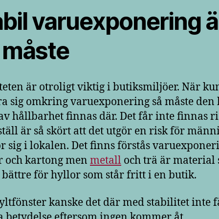
abil varuexponering ä
t måste
teten är otroligt viktig i butiksmiljöer. När k
ra sig omkring varuexponering så måste den 
av hållbarhet finnas där. Det får inte finnas ri
 ställ är så skört att det utgör en risk för männ
r sig i lokalen. Det finns förstås varuexponer
r och kartong men
metall
och trä är material
bättre för hyllor som står fritt i en butik.
kyltfönster kanske det där med stabilitet inte f
 betydelse eftersom ingen kommer åt