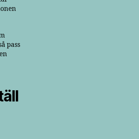
tionen
om
så pass
 en
äll