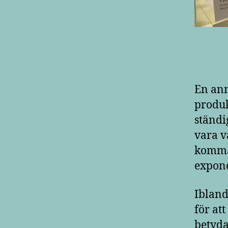
En ann
produk
ständi
vara v
komma 
expone
Ibland
för att
betyda