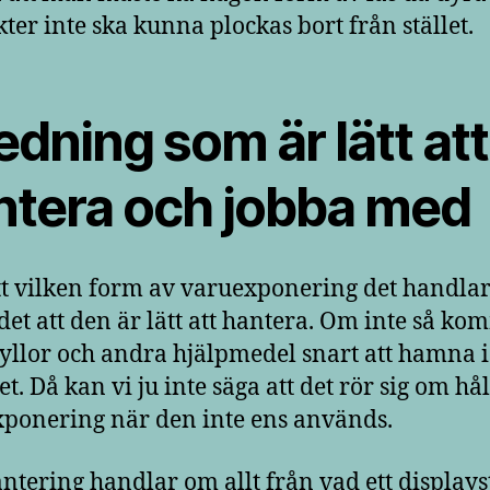
ter inte ska kunna plockas bort från stället.
edning som är lätt att
ntera och jobba med
t vilken form av varuexponering det handla
 det att den är lätt att hantera. Om inte så k
 hyllor och andra hjälpmedel snart att hamna i
t. Då kan vi ju inte säga att det rör sig om hå
ponering när den inte ens används.
antering handlar om allt från vad ett displays