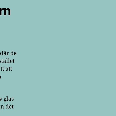
rn
 där de
tället
t att
m
v glas
an det