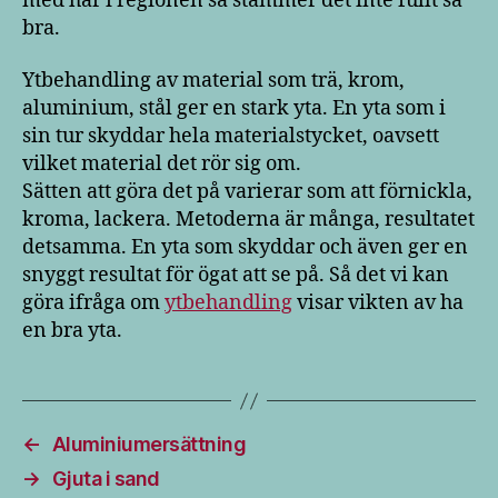
med här i regionen så stämmer det inte fullt så
bra.
Ytbehandling av material som trä, krom,
aluminium, stål ger en stark yta. En yta som i
sin tur skyddar hela materialstycket, oavsett
vilket material det rör sig om.
Sätten att göra det på varierar som att förnickla,
kroma, lackera. Metoderna är många, resultatet
detsamma. En yta som skyddar och även ger en
snyggt resultat för ögat att se på. Så det vi kan
göra ifråga om
ytbehandling
visar vikten av ha
en bra yta.
←
Aluminiumersättning
→
Gjuta i sand